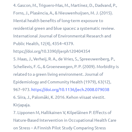
Gascon, M., Triguero-Mas, M., Martínez, D., Dadvand, P.,
Forns, J., Plasència, A., & Nieuwenhuijsen, M. J. (2015).
Mental health benefits of long-term exposure to
residential green and blue spaces: a systematic review.
International Journal of Environmental Research and
Public Health, 12(4), 4354–4379.
https://doi.org/10.3390/ijerph120404354
Maas, J., Verheij, R. A., de Vries, S., Spreeuwenberg, P.,
Schellevis, F. G., & Groenewegen, P. P. (2009). Morbidity is
related to a green living environment. Journal of
Epidemiology and Community Health (1979), 63(12),
967–973.
https://doi.org/10.1136/jech.2008.079038
Siira, J., Palomäki, K. 2016. Kehon viisaat viestit.
Kirjapaja.
Lipponen M, Hallikainen V, Kilpeläinen P. Effects of
Nature-Based Intervention in Occupational Health Care
on Stress – A Finnish Pilot Study Comparing Stress