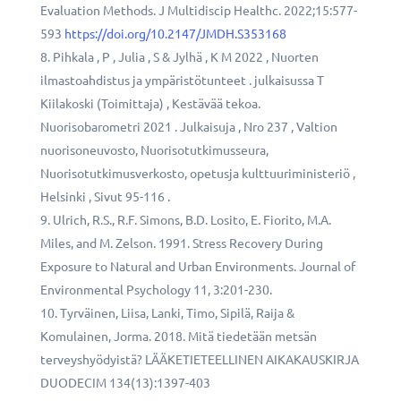
Evaluation Methods. J Multidiscip Healthc. 2022;15:577-
593
https://doi.org/10.2147/JMDH.S353168
Pihkala , P , Julia , S & Jylhä , K M 2022 , Nuorten
ilmastoahdistus ja ympäristötunteet . julkaisussa T
Kiilakoski (Toimittaja) , Kestävää tekoa.
Nuorisobarometri 2021 . Julkaisuja , Nro 237 , Valtion
nuorisoneuvosto, Nuorisotutkimusseura,
Nuorisotutkimusverkosto, opetusja kulttuuriministeriö ,
Helsinki , Sivut 95-116 .
Ulrich, R.S., R.F. Simons, B.D. Losito, E. Fiorito, M.A.
Miles, and M. Zelson. 1991. Stress Recovery During
Exposure to Natural and Urban Environments. Journal of
Environmental Psychology 11, 3:201-230.
Tyrväinen, Liisa, Lanki, Timo, Sipilä, Raija &
Komulainen, Jorma. 2018. Mitä tiedetään metsän
terveyshyödyistä? LÄÄKETIETEELLINEN AIKAKAUSKIRJA
DUODECIM 134(13):1397-403