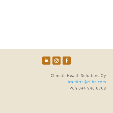
hevostoiminnan mutta hevoset apuna...
Climate Health Solutions Oy
iira.tiitta@clihe.com
Puh 044 946 0708