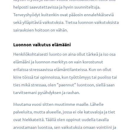
helposti saavutettavissa ja hyvin suunniteltuja.
Terveyshyödyt kuitenkin ovat pääosin ennalehkäiseviä
sekä ylläpitäviä vaikutuksia. Tietoa luonnon vaikutuksista
sairauksien hoitoon on vähän.
Luonnon vaikutus elämääni
Henkilökohtaisesti luonto on aina ollut tärkeä ja iso osa
elämääni ja luonnon merkitys on vain korostunut
erilaissa stressaavissa elämäntilanteissa. Kun on ollut
kiire töissä tai opinnoissa, kun työttömyys tai puoliso tai
ties mikä stressaa, olen ”paennut” luontoon, siellä saan
tarvitsemani pysähdyksen ja rauhan.
Muutama vuosi sitten muutimme maalle. Lähelle
palveluita, mutta alueelle, jossa ei ole katuvaloja ja tiet
ovat hiekkateitä. Täällä olen oppinut uudella tavalla
arvostamaan luontoa, sen vaikutuksia omaan vointiini ja