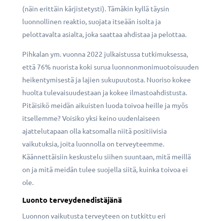
(näin erittäin kärjistetysti). Tämäkin kyllä täysin
luonnollinen reaktio, suojata itseään isolta ja
pelottavalta asialta, joka saattaa ahdistaa ja pelottaa.
Pihkalan ym. vuonna 2022 julkaistussa tutkimuksessa,
että 76% nuorista koki surua luonnonmonimuotoisuuden
heikentymisestä ja lajien sukupuutosta. Nuoriso kokee
huolta tulevaisuudestaan ja kokee ilmastoahdistusta.
Pitäisikö meidän aikuisten luoda toivoa heille ja myös
itsellemme? Voisiko yksi keino uudenlaiseen
ajattelutapaan olla katsomalla niitä positiivisia
vaikutuksia, joita luonnolla on terveyteemme.
Käännettäisiin keskustelu siihen suuntaan, mitä meillä
on ja mitä meidän tulee suojella siitä, kuinka toivoa ei
ole.
Luonto terveydenedistäjänä
Luonnon vaikutusta terveyteen on tutkittu eri