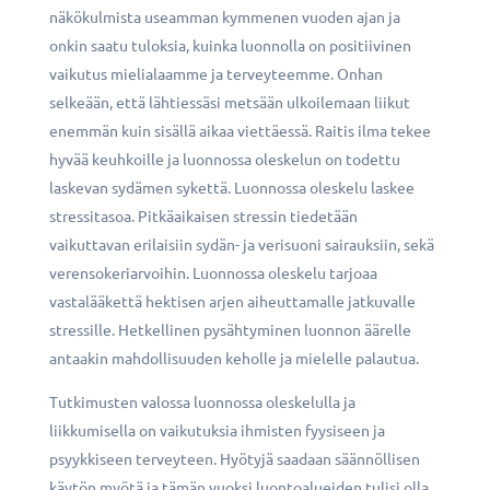
näkökulmista useamman kymmenen vuoden ajan ja
onkin saatu tuloksia, kuinka luonnolla on positiivinen
vaikutus mielialaamme ja terveyteemme. Onhan
selkeään, että lähtiessäsi metsään ulkoilemaan liikut
enemmän kuin sisällä aikaa viettäessä. Raitis ilma tekee
hyvää keuhkoille ja luonnossa oleskelun on todettu
laskevan sydämen sykettä. Luonnossa oleskelu laskee
stressitasoa. Pitkäaikaisen stressin tiedetään
vaikuttavan erilaisiin sydän- ja verisuoni sairauksiin, sekä
verensokeriarvoihin. Luonnossa oleskelu tarjoaa
vastalääkettä hektisen arjen aiheuttamalle jatkuvalle
stressille. Hetkellinen pysähtyminen luonnon äärelle
antaakin mahdollisuuden keholle ja mielelle palautua.
Tutkimusten valossa luonnossa oleskelulla ja
liikkumisella on vaikutuksia ihmisten fyysiseen ja
psyykkiseen terveyteen. Hyötyjä saadaan säännöllisen
käytön myötä ja tämän vuoksi luontoalueiden tulisi olla