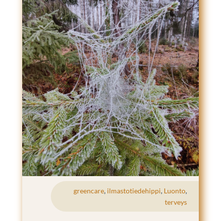
greencare
,
ilmastotiedehippi
,
Luonto
,
terveys