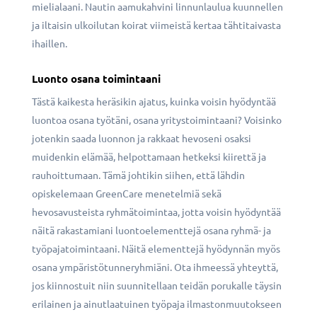
mielialaani. Nautin aamukahvini linnunlaulua kuunnellen
ja iltaisin ulkoilutan koirat viimeistä kertaa tähtitaivasta
ihaillen.
Luonto osana toimintaani
Tästä kaikesta heräsikin ajatus, kuinka voisin hyödyntää
luontoa osana työtäni, osana yritystoimintaani? Voisinko
jotenkin saada luonnon ja rakkaat hevoseni osaksi
muidenkin elämää, helpottamaan hetkeksi kiirettä ja
rauhoittumaan. Tämä johtikin siihen, että lähdin
opiskelemaan GreenCare menetelmiä sekä
hevosavusteista ryhmätoimintaa, jotta voisin hyödyntää
näitä rakastamiani luontoelementtejä osana ryhmä- ja
työpajatoimintaani. Näitä elementtejä hyödynnän myös
osana ympäristötunneryhmiäni. Ota ihmeessä yhteyttä,
jos kiinnostuit niin suunnitellaan teidän porukalle täysin
erilainen ja ainutlaatuinen työpaja ilmastonmuutokseen