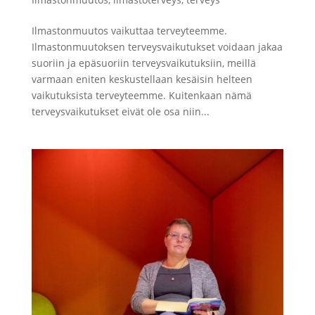
Ilmastonmuutos vaikuttaa terveyteemme.
Ilmastonmuutoksen terveysvaikutukset voidaan jakaa
suoriin ja epäsuoriin terveysvaikutuksiin, meillä
varmaan eniten keskustellaan kesäisin helteen
vaikutuksista terveyteemme. Kuitenkaan nämä
terveysvaikutukset eivät ole osa niin...