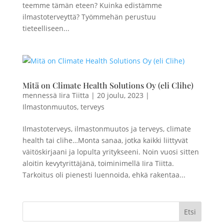
teemme tämän eteen? Kuinka edistämme
ilmastoterveyttä? Työmmehän perustuu
tieteelliseen...
Mitä on Climate Health Solutions Oy (eli Clihe)
mennessä
Iira Tiitta
|
20 joulu, 2023
|
Ilmastonmuutos
,
terveys
Ilmastoterveys, ilmastonmuutos ja terveys, climate
health tai clihe…Monta sanaa, jotka kaikki liittyvät
väitöskirjaani ja lopulta yritykseeni. Noin vuosi sitten
aloitin kevytyrittäjänä, toiminimellä Iira Tiitta.
Tarkoitus oli pienesti luennoida, ehkä rakentaa...
Etsi