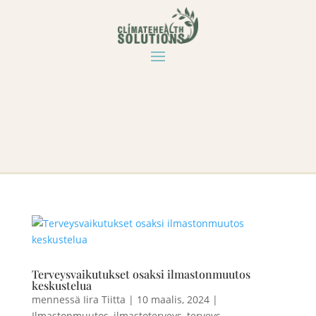
Terveysvaikutukset osaksi ilmastonmuutos
keskustelua
mennessä
Iira Tiitta
|
10 maalis, 2024
|
Ilmastonmuutos
,
ilmastoterveys
,
terveys