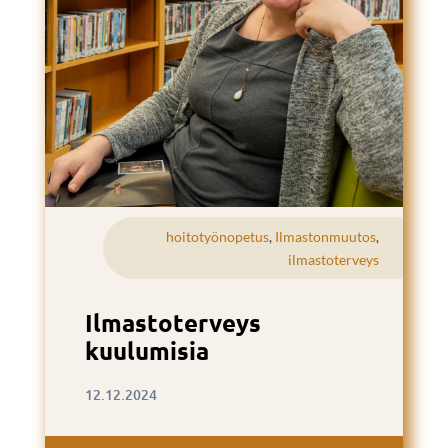
hoitotyönopetus
,
Ilmastonmuutos
,
ilmastoterveys
Ilmastoterveys
kuulumisia
12.12.2024