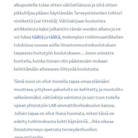
alkupuolelle tulee sitten väitöstilaisuus ja siitä sitten
pikkuhiljaa pääsen käyttämään Terveystieteiden tohtori
nimikettä (vai titteliä). Väitöskirjaan kuuluvista
artikkeleista kaksi julkaistiin tämän vuoden aikana ja ne
voi lukea
täältä
ja
täältä
, molempien tutkimusartikkelien
tuloksissa nousee esille ilmastonmuutoskoulutuksen
tarpeesta hoitotyön koulutukseen…Joten voinette
kuvitella, kuinka iloinen olin päästessäni mukaan
kehittämään aiheeseen liittyvää koulutusta.
Tämä vuosi on ollut monella tapaa omaa elämääni
muuttava, yrityksen palveluita on kehitetty ja muotoiltu
selkeämmäksi, väitöskirja valmistui ja sain tuon todella
upean yhteistyön LAB-ammattikorkeakoulun kanssa.
Jollain tapaa on ollut ihana huomata, miten tässä on
edetty tutkimuksesta kohti käytäntöä…ihka oikeaa
ilmastoterveys opetusta terveydenhuollon
ammattilaisille.