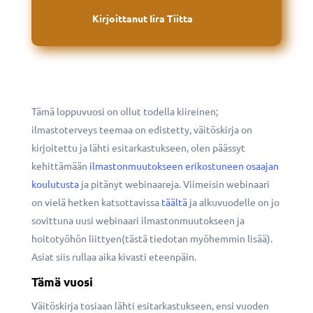
Kirjoittanut
Iira Tiitta
Tämä loppuvuosi on ollut todella kiireinen;
ilmastoterveys teemaa on edistetty, väitöskirja on
kirjoitettu ja lähti esitarkastukseen, olen päässyt
kehittämään
ilmastonmuutokseen erikostuneen osaajan
koulutusta
ja pitänyt webinaareja. Viimeisin webinaari
on vielä hetken katsottavissa
täältä
ja alkuvuodelle on jo
sovittuna uusi webinaari ilmastonmuutokseen ja
hoitotyöhön liittyen(tästä tiedotan myöhemmin lisää).
Asiat siis rullaa aika kivasti eteenpäin.
Tämä vuosi
Väitöskirja tosiaan lähti esitarkastukseen, ensi vuoden