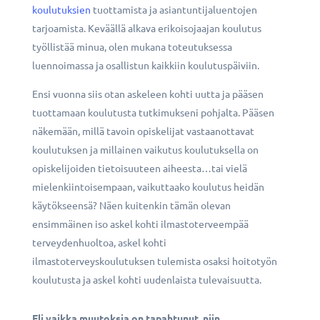
koulutuksien
tuottamista ja asiantuntijaluentojen
tarjoamista. Keväällä alkava erikoisojaajan koulutus
työllistää minua, olen mukana toteutuksessa
luennoimassa ja osallistun kaikkiin koulutuspäiviin.
Ensi vuonna siis otan askeleen kohti uutta ja pääsen
tuottamaan koulutusta tutkimukseni pohjalta. Pääsen
näkemään, millä tavoin opiskelijat vastaanottavat
koulutuksen ja millainen vaikutus koulutuksella on
opiskelijoiden tietoisuuteen aiheesta…tai vielä
mielenkiintoisempaan, vaikuttaako koulutus heidän
käytökseensä? Näen kuitenkin tämän olevan
ensimmäinen iso askel kohti ilmastoterveempää
terveydenhuoltoa, askel kohti
ilmastoterveyskoulutuksen tulemista osaksi hoitotyön
koulutusta ja askel kohti uudenlaista tulevaisuutta.
Eli vaikka muutoksia on tapahtunut, niin