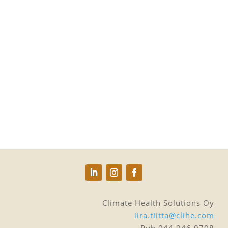
Vielä muutama sukupolvi sitten elämä ja luonto
kietoutuivat tiiviisti yhteen. Lapset kasvoivat
pihapiireissä, lähellä metsiä, niittyjä ja puroja; aikuiset
tekivät työtä pellolla tai metsissä ja liikuivat jalan tai
polkupyörällä (tai hevosilla) kylien välillä. Yhteys...
Climate Health Solutions Oy
iira.tiitta@clihe.com