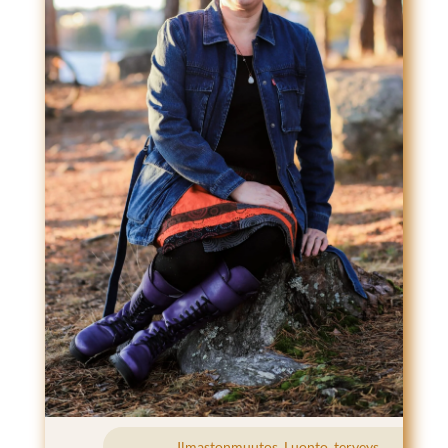
Ilmastonmuutos
,
Luonto
,
terveys