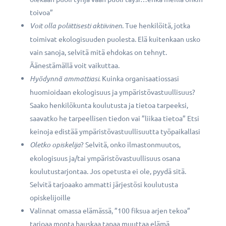
toivoa”
Voit olla poliittisesti aktiivinen
. Tue henkilöitä, jotka
toimivat ekologisuuden puolesta. Elä kuitenkaan usko
vain sanoja, selvitä mitä ehdokas on tehnyt.
Äänestämällä voit vaikuttaa.
Hyödynnä ammattiasi
. Kuinka organisaatiossasi
huomioidaan ekologisuus ja ympäristövastuullisuus?
Saako henkilökunta koulutusta ja tietoa tarpeeksi,
saavatko he tarpeellisen tiedon vai ”liikaa tietoa” Etsi
keinoja edistää ympäristövastuullisuutta työpaikallasi
Oletko opiskelija
? Selvitä, onko ilmastonmuutos,
ekologisuus ja/tai ympäristövastuullisuus osana
koulutustarjontaa. Jos opetusta ei ole, pyydä sitä.
Selvitä tarjoaako ammatti järjestösi koulutusta
opiskelijoille
Valinnat omassa elämässä, ”100 fiksua arjen tekoa”
tarjoaa monta hauskaa tapaa muuttaa elämä