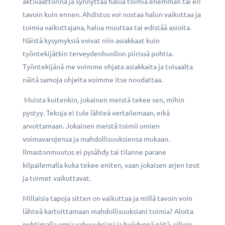
aktivaattorina ja synnyttää halua toimia enemmän tai eri
tavoin kuin ennen. Ahdistus voi nostaa halun vaikuttaa ja
toimia vaikuttajana, halua muuttaa tai edistää asioita.
Näistä kysymyksiä voivat niin asiakkaat kuin
työntekijätkin terveydenhuollon piirissä pohtia.
Työntekijänä me voimme ohjata asiakkaita ja toisaalta
näitä samoja ohjeita voimme itse noudattaa.
Muista kuitenkin, jokainen meistä tekee sen, mihin
pystyy. Tekoja ei tule lähteä vertailemaan, eikä
arvottamaan. Jokainen meistä toimii omien
voimavarojensa ja mahdollisuuksiensa mukaan.
Ilmastonmuutos ei pysähdy tai tilanne parane
kilpailemalla kuka tekee eniten, vaan jokaisen arjen teot
ja toimet vaikuttavat.
Millaisia tapoja sitten on vaikuttaa ja millä tavoin voin
lähteä kartoittamaan mahdollisuuksiani toimia? Aloita
pohtimalla omia vahvuuksiasi ja hyödynnä niitä, silloin