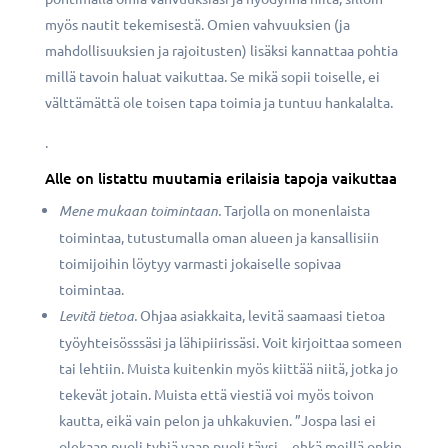
myös nautit tekemisestä. Omien vahvuuksien (ja
mahdollisuuksien ja rajoitusten) lisäksi kannattaa pohtia
millä tavoin haluat vaikuttaa. Se mikä sopii toiselle, ei
välttämättä ole toisen tapa toimia ja tuntuu hankalalta.
.
Alle on listattu muutamia erilaisia tapoja vaikuttaa
Mene mukaan toimintaan.
Tarjolla on monenlaista
toimintaa, tutustumalla oman alueen ja kansallisiin
toimijoihin löytyy varmasti jokaiselle sopivaa
toimintaa.
Levitä tietoa.
Ohjaa asiakkaita, levitä saamaasi tietoa
työyhteisösssäsi ja lähipiirissäsi. Voit kirjoittaa someen
tai lehtiin. Muista kuitenkin myös kiittää niitä, jotka jo
tekevät jotain. Muista että viestiä voi myös toivon
kautta, eikä vain pelon ja uhkakuvien. ”Jospa lasi ei
olekaan puoli tyhjä vaan puoli täysi…ehkä meillä onkin