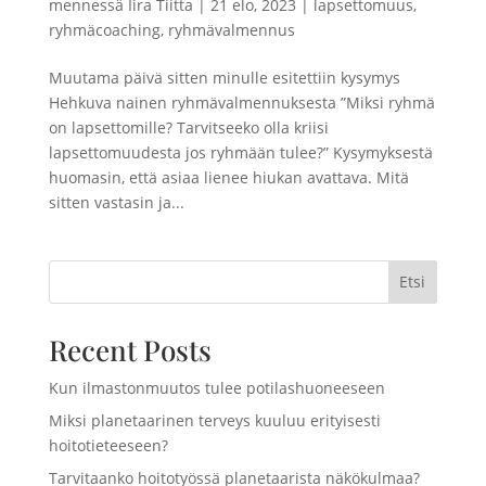
mennessä
Iira Tiitta
|
21 elo, 2023
|
lapsettomuus
,
ryhmäcoaching
,
ryhmävalmennus
Muutama päivä sitten minulle esitettiin kysymys
Hehkuva nainen ryhmävalmennuksesta ”Miksi ryhmä
on lapsettomille? Tarvitseeko olla kriisi
lapsettomuudesta jos ryhmään tulee?” Kysymyksestä
huomasin, että asiaa lienee hiukan avattava. Mitä
sitten vastasin ja...
Etsi
Recent Posts
Kun ilmastonmuutos tulee potilashuoneeseen
Miksi planetaarinen terveys kuuluu erityisesti
hoitotieteeseen?
Tarvitaanko hoitotyössä planetaarista näkökulmaa?