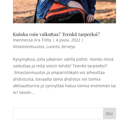
Kuinka voin vaikuttaa? Teenkö tarpeeksi?
mennessä
Iira Tiitta
|
4 joulu, 2022
|
Ilmastonmuutos
,
Luonto
,
terveys
Kysymyksiä, joita jokainen välillä pohtii. Voinko minä
vaikuttaa ja mitä voisin tehdä? Teenkö tarpeeksi?
Ilmastonmuutos ja ympäristökato voi aiheuttaa
ahdistusta, toisaalta tämä ahdistus voi toimia
aktivaattorina ja synnyttää halua toimia enemmän tai
eri tavoin...
Etsi