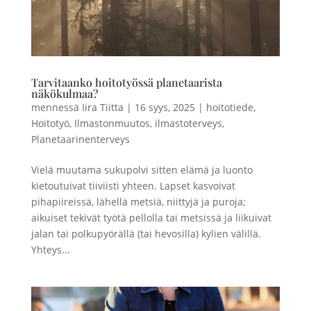
Tarvitaanko hoitotyössä planetaarista
näkökulmaa?
mennessä
Iira Tiitta
|
16 syys, 2025
|
hoitotiede
,
Hoitotyö
,
Ilmastonmuutos
,
ilmastoterveys
,
Planetaarinenterveys
Vielä muutama sukupolvi sitten elämä ja luonto
kietoutuivat tiiviisti yhteen. Lapset kasvoivat
pihapiireissä, lähellä metsiä, niittyjä ja puroja;
aikuiset tekivät työtä pellolla tai metsissä ja liikuivat
jalan tai polkupyörällä (tai hevosilla) kylien välillä.
Yhteys...