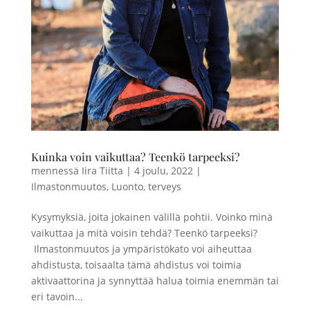
Kuinka voin vaikuttaa? Teenkö tarpeeksi?
mennessä
Iira Tiitta
|
4 joulu, 2022
|
Ilmastonmuutos
,
Luonto
,
terveys
Kysymyksiä, joita jokainen välillä pohtii. Voinko minä
vaikuttaa ja mitä voisin tehdä? Teenkö tarpeeksi?
Ilmastonmuutos ja ympäristökato voi aiheuttaa
ahdistusta, toisaalta tämä ahdistus voi toimia
aktivaattorina ja synnyttää halua toimia enemmän tai
eri tavoin...