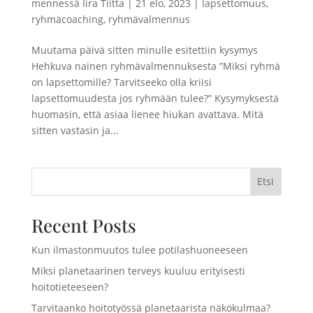
mennessä
Iira Tiitta
|
21 elo, 2023
|
lapsettomuus
,
ryhmäcoaching
,
ryhmävalmennus
Muutama päivä sitten minulle esitettiin kysymys
Hehkuva nainen ryhmävalmennuksesta ”Miksi ryhmä
on lapsettomille? Tarvitseeko olla kriisi
lapsettomuudesta jos ryhmään tulee?” Kysymyksestä
huomasin, että asiaa lienee hiukan avattava. Mitä
sitten vastasin ja...
Etsi
Recent Posts
Kun ilmastonmuutos tulee potilashuoneeseen
Miksi planetaarinen terveys kuuluu erityisesti
hoitotieteeseen?
Tarvitaanko hoitotyössä planetaarista näkökulmaa?